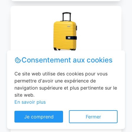
Consentement aux cookies
WITTCHEN Valise Cabine Bagages de
Ce site web utilise des cookies pour vous
Voyage Bagage à Main Valise Rigide ABS
permettre d'avoir une expérience de
4 roulettes Pivotantes Serrure à
navigation supérieure et plus pertinente sur le
Combinaison Poignée Télescopique
site web.
Groove Line Taille M Jaune Air
En savoir plus
France/Easyjet/Ryanair
Je comprend
Fermer
0
EUR