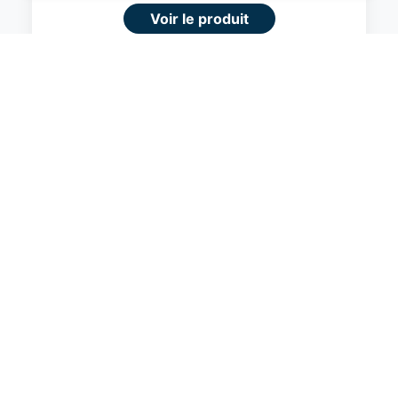
Voir le produit
#Amazon
Amazon Basics Valise Extensible Rigide -
Bagage de Voyage en ABS avec 4
Doubles Roues Rotatives - Structure
Légère et Anti-Rayures - 52,6cm x
32,0cm x 78,0cm - Noir