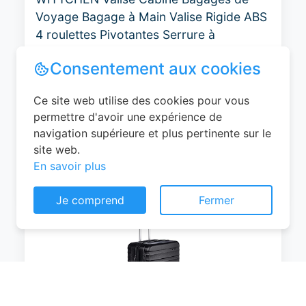
Voyage Bagage à Main Valise Rigide ABS
4 roulettes Pivotantes Serrure à
Combinaison Poignée Télescopique
Groove Line Taille M Jaune Air
France/Easyjet/Ryanair
0
EUR
Voir le produit
Consentement aux cookies
#Amazon
Ce site web utilise des cookies pour vous
permettre d'avoir une expérience de
navigation supérieure et plus pertinente sur le
site web.
En savoir plus