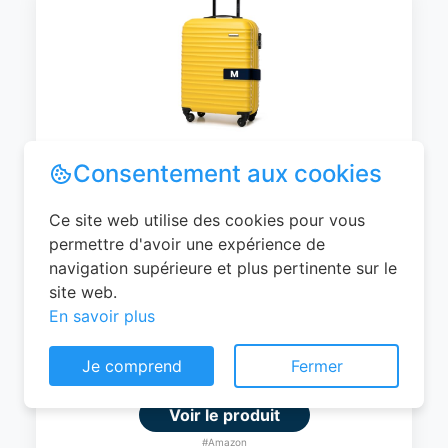
WITTCHEN Valise Cabine Bagages de
Voyage Bagage à Main Valise Rigide ABS
4 roulettes Pivotantes Serrure à
Combinaison Poignée Télescopique
Groove Line Taille M Jaune Air
France/Easyjet/Ryanair
Consentement aux cookies
0
EUR
Ce site web utilise des cookies pour vous
permettre d'avoir une expérience de
Voir le produit
navigation supérieure et plus pertinente sur le
#Amazon