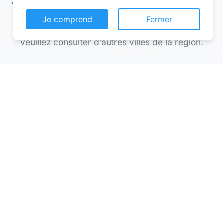
Je comprend
Fermer
Aucun hôtel n'a été trouvé pour cette ville,
veuillez consulter d'autres villes de la région.
Réservation chambre d’hôtes :
trouvez l’hébergement parfait à
Muids
Que vous partiez en escapade
romantique, en voyage en famille ou en
solo, la réservation chambre d’hôtes est
une option qui combine authenticité,
convivialité et confort. Mais comment
trouver la meilleure offre ? Quels sont les