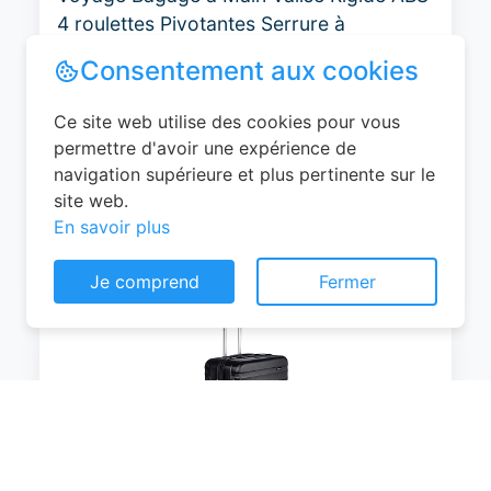
4 roulettes Pivotantes Serrure à
Combinaison Poignée Télescopique
Groove Line Taille M Jaune Air
France/Easyjet/Ryanair
0
EUR
Voir le produit
Consentement aux cookies
#Amazon
Ce site web utilise des cookies pour vous
permettre d'avoir une expérience de
navigation supérieure et plus pertinente sur le
site web.
En savoir plus
Je comprend
Fermer