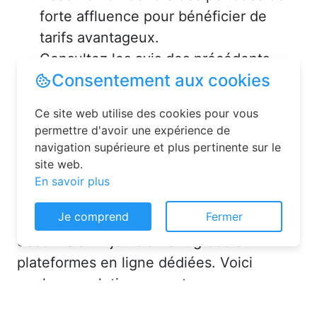
forte affluence pour bénéficier de
tarifs avantageux.
Consultez les avis des précédents
voyageurs pour vous assurer de la
qualité de l’hébergement.
Solutions pour réserver une
chambre d’hôtes en toute
simplicité
Consentement aux cookies
La réservation chambre d’hôtes est
Ce site web utilise des cookies pour vous
désormais un jeu d’enfant grâce aux
permettre d'avoir une expérience de
navigation supérieure et plus pertinente sur le
plateformes en ligne dédiées. Voici
site web.
quelques solutions pour trouver
En savoir plus
l’hébergement idéal :