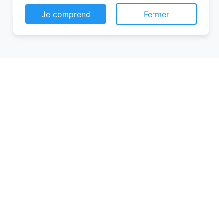
Je comprend
Fermer
Conseils pour réussir votre
réservation chambre d’hôtes
Pour garantir une expérience mémorable,
voici quelques conseils à suivre lors de
votre réservation chambre d’hôtes :
Planifiez à l’avance
: Les meilleures
chambres partent vite, surtout en