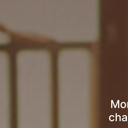
Mon
cha