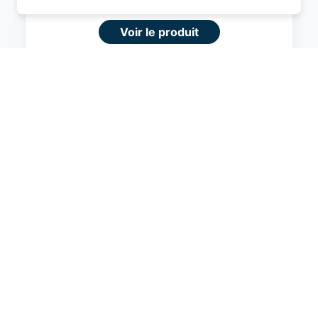
permettre d'avoir une expérience de
navigation supérieure et plus pertinente sur le
Voir le produit
site web.
#Amazon
En savoir plus
Je comprend
Fermer
Amazon Basics Valise Extensible Rigide -
Bagage de Voyage en ABS avec 4
Doubles Roues Rotatives - Structure
Légère et Anti-Rayures - 52,6cm x
32,0cm x 78,0cm - Noir