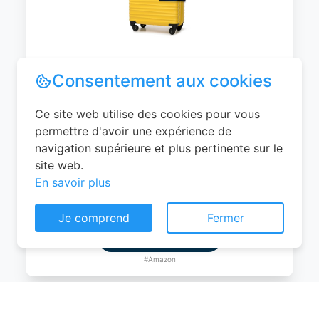
WITTCHEN Valise Cabine Bagages de
Voyage Bagage à Main Valise Rigide ABS
4 roulettes Pivotantes Serrure à
Combinaison Poignée Télescopique
Groove Line Taille M Jaune Air
France/Easyjet/Ryanair
Consentement aux cookies
0
EUR
Ce site web utilise des cookies pour vous
Voir le produit
permettre d'avoir une expérience de
navigation supérieure et plus pertinente sur le
#Amazon
site web.
En savoir plus