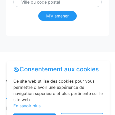
M'y amener
Consentement aux cookies
Pourquoi choisir une chambre
d’hôtes pour vos vacances à
Ce site web utilise des cookies pour vous
Montbras ?
permettre d'avoir une expérience de
navigation supérieure et plus pertinente sur le
site web.
En savoir plus
Les chambres d’hôtes sont de plus en