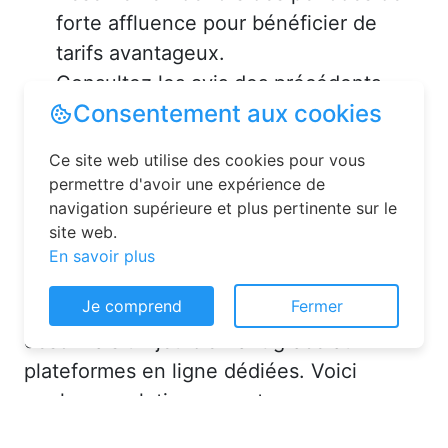
forte affluence pour bénéficier de
tarifs avantageux.
Consultez les avis des précédents
Consentement aux cookies
voyageurs pour vous assurer de la
qualité de l’hébergement.
Ce site web utilise des cookies pour vous
permettre d'avoir une expérience de
Solutions pour réserver une
navigation supérieure et plus pertinente sur le
chambre d’hôtes en toute
site web.
En savoir plus
simplicité
Je comprend
Fermer
La réservation chambre d’hôtes est
désormais un jeu d’enfant grâce aux
plateformes en ligne dédiées. Voici
quelques solutions pour trouver
l’hébergement idéal :