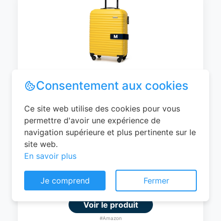
WITTCHEN Valise Cabine Bagages de
Voyage Bagage à Main Valise Rigide ABS
4 roulettes Pivotantes Serrure à
Combinaison Poignée Télescopique
Groove Line Taille M Jaune Air
France/Easyjet/Ryanair
Consentement aux cookies
0
EUR
Ce site web utilise des cookies pour vous
permettre d'avoir une expérience de
Voir le produit
navigation supérieure et plus pertinente sur le
#Amazon