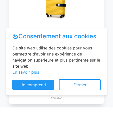
WITTCHEN Valise Cabine Bagages de
Voyage Bagage à Main Valise Rigide ABS
4 roulettes Pivotantes Serrure à
Combinaison Poignée Télescopique
Groove Line Taille M Jaune Air
France/Easyjet/Ryanair
Consentement aux cookies
0
EUR
Ce site web utilise des cookies pour vous
Voir le produit
permettre d'avoir une expérience de
#Amazon
navigation supérieure et plus pertinente sur le
site web.
En savoir plus