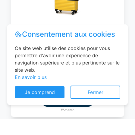
WITTCHEN Valise Cabine Bagages de
Voyage Bagage à Main Valise Rigide ABS
4 roulettes Pivotantes Serrure à
Combinaison Poignée Télescopique
Groove Line Taille M Jaune Air
France/Easyjet/Ryanair
Consentement aux cookies
0
EUR
Ce site web utilise des cookies pour vous
Voir le produit
permettre d'avoir une expérience de
navigation supérieure et plus pertinente sur le
#Amazon
site web.
En savoir plus