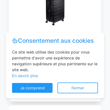
Amazon Basics Valise Extensible Rigide -
Bagage de Voyage en ABS avec 4
Doubles Roues Rotatives - Structure
Légère et Anti-Rayures - 52,6cm x
32,0cm x 78,0cm - Noir
0
EUR
Consentement aux cookies
Voir le produit
#Amazon
Ce site web utilise des cookies pour vous
permettre d'avoir une expérience de