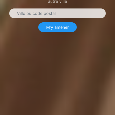
autre ville
M'y amener