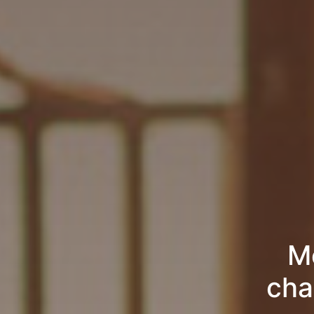
M
cha