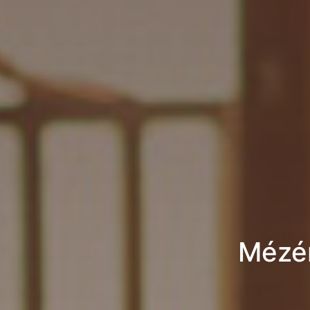
Mézér