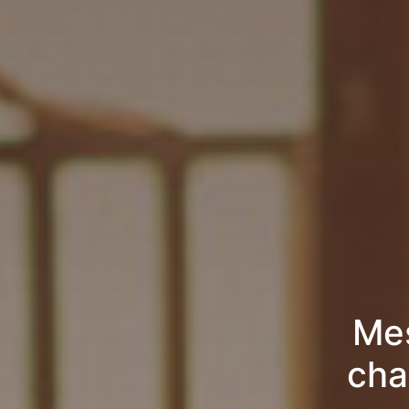
Mes
cha