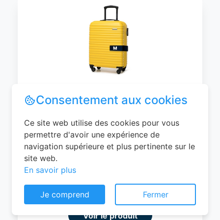
WITTCHEN Valise Cabine Bagages de
Voyage Bagage à Main Valise Rigide ABS
4 roulettes Pivotantes Serrure à
Combinaison Poignée Télescopique
Groove Line Taille M Jaune Air
France/Easyjet/Ryanair
Consentement aux cookies
0
EUR
Ce site web utilise des cookies pour vous
permettre d'avoir une expérience de
Voir le produit