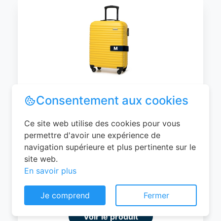
WITTCHEN Valise Cabine Bagages de
Voyage Bagage à Main Valise Rigide ABS
4 roulettes Pivotantes Serrure à
Combinaison Poignée Télescopique
Groove Line Taille M Jaune Air
France/Easyjet/Ryanair
Consentement aux cookies
0
EUR
Ce site web utilise des cookies pour vous
permettre d'avoir une expérience de
Voir le produit