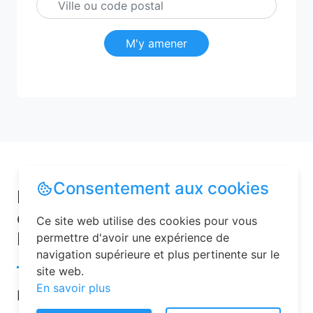
M'y amener
Consentement aux cookies
Pourquoi choisir une chambre
d’hôtes pour vos vacances à
Ce site web utilise des cookies pour vous
Menneville ?
permettre d'avoir une expérience de
navigation supérieure et plus pertinente sur le
site web.
En savoir plus
Les chambres d’hôtes sont de plus en