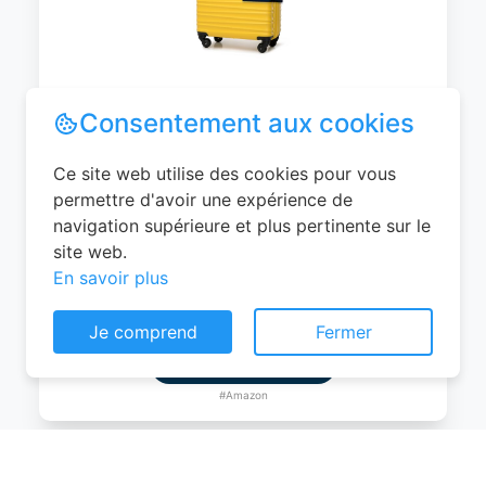
WITTCHEN Valise Cabine Bagages de
Voyage Bagage à Main Valise Rigide ABS
4 roulettes Pivotantes Serrure à
Combinaison Poignée Télescopique
Groove Line Taille M Jaune Air
France/Easyjet/Ryanair
Consentement aux cookies
0
EUR
Ce site web utilise des cookies pour vous
Voir le produit
permettre d'avoir une expérience de
navigation supérieure et plus pertinente sur le
#Amazon
site web.
En savoir plus