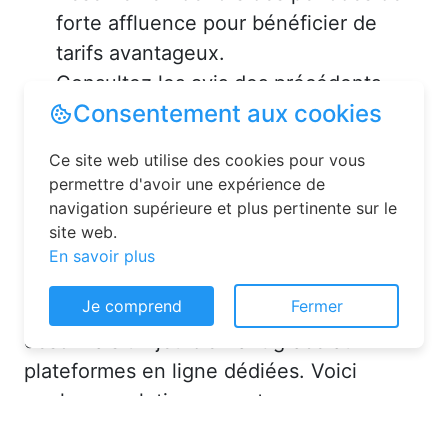
forte affluence pour bénéficier de
tarifs avantageux.
Consultez les avis des précédents
voyageurs pour vous assurer de la
qualité de l’hébergement.
Solutions pour réserver une
chambre d’hôtes en toute
simplicité
Consentement aux cookies
La réservation chambre d’hôtes est
Ce site web utilise des cookies pour vous
désormais un jeu d’enfant grâce aux
permettre d'avoir une expérience de
navigation supérieure et plus pertinente sur le
plateformes en ligne dédiées. Voici
site web.
quelques solutions pour trouver
En savoir plus
l’hébergement idéal :