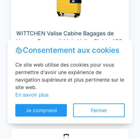
WITTCHEN Valise Cabine Bagages de
Voyage Bagage à Main Valise Rigide ABS
4 roulettes Pivotantes Serrure à
Combinaison Poignée Télescopique
Groove Line Taille M Jaune Air
France/Easyjet/Ryanair
0
EUR
Consentement aux cookies
Voir le produit
Ce site web utilise des cookies pour vous
#Amazon
permettre d'avoir une expérience de
navigation supérieure et plus pertinente sur le
site web.