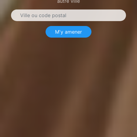
autre ville
M'y amener