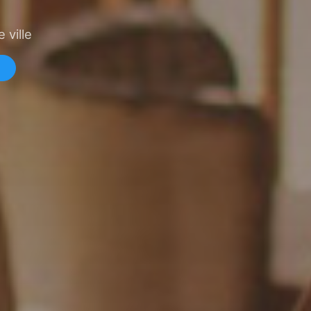
 ville