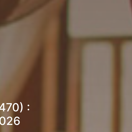
470) :
2026