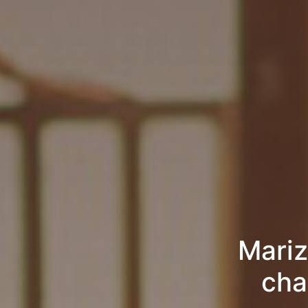
Mariz
cha