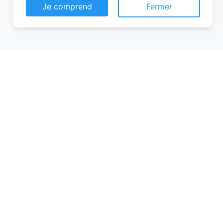
Je comprend
Fermer
Conseils pour réussir votre
réservation chambre d’hôtes
Pour garantir une expérience mémorable,
voici quelques conseils à suivre lors de
votre réservation chambre d’hôtes :
Planifiez à l’avance
: Les meilleures
chambres partent vite, surtout en
haute saison. Réservez plusieurs