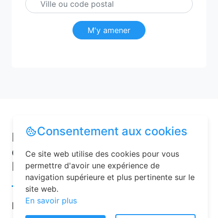
M'y amener
Consentement aux cookies
Pourquoi choisir une chambre
d’hôtes pour vos vacances à
Ce site web utilise des cookies pour vous
Marcy ?
permettre d'avoir une expérience de
navigation supérieure et plus pertinente sur le
site web.
En savoir plus
Les chambres d’hôtes sont de plus en