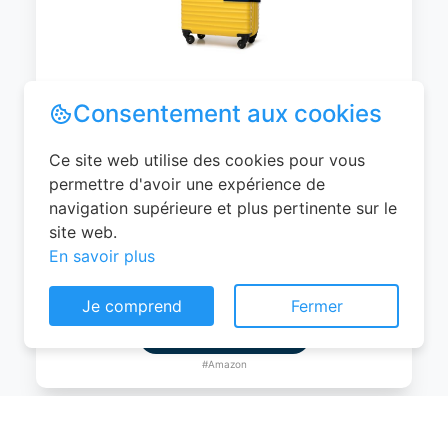
WITTCHEN Valise Cabine Bagages de
Voyage Bagage à Main Valise Rigide ABS
4 roulettes Pivotantes Serrure à
Combinaison Poignée Télescopique
Groove Line Taille M Jaune Air
France/Easyjet/Ryanair
Consentement aux cookies
0
EUR
Ce site web utilise des cookies pour vous
Voir le produit
permettre d'avoir une expérience de
navigation supérieure et plus pertinente sur le
#Amazon
site web.
En savoir plus