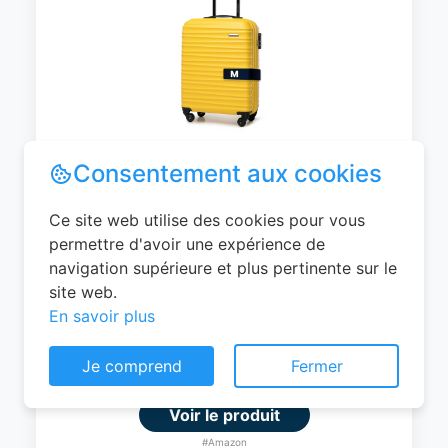
WITTCHEN Valise Cabine Bagages de
Voyage Bagage à Main Valise Rigide ABS
4 roulettes Pivotantes Serrure à
Combinaison Poignée Télescopique
Groove Line Taille M Jaune Air
France/Easyjet/Ryanair
Consentement aux cookies
0
EUR
Ce site web utilise des cookies pour vous
permettre d'avoir une expérience de
Voir le produit
navigation supérieure et plus pertinente sur le
#Amazon