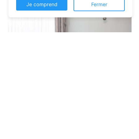
Je comprend
Fermer
Les plateformes spécialisées
: Des
sites comme Airbnb, Booking ou Gîtes
de France proposent une large liste de
chambres d’hôtes. Vous pouvez filtrer
par localisation, équipements et prix
pour affiner votre recherche.