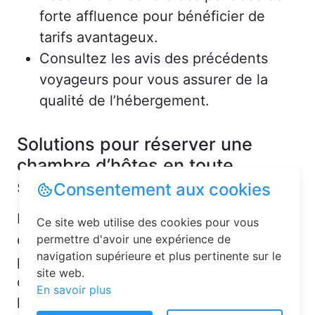
forte affluence pour bénéficier de
tarifs avantageux.
Consultez les avis des précédents
voyageurs pour vous assurer de la
qualité de l’hébergement.
Solutions pour réserver une
chambre d’hôtes en toute
simplicité
Consentement aux cookies
La réservation chambre d’hôtes est
Ce site web utilise des cookies pour vous
désormais un jeu d’enfant grâce aux
permettre d'avoir une expérience de
navigation supérieure et plus pertinente sur le
plateformes en ligne dédiées. Voici
site web.
quelques solutions pour trouver
En savoir plus
l’hébergement idéal :