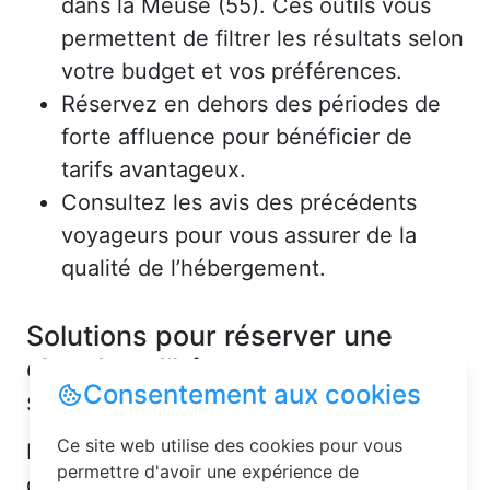
dans la Meuse (55). Ces outils vous
permettent de filtrer les résultats selon
votre budget et vos préférences.
Réservez en dehors des périodes de
forte affluence pour bénéficier de
tarifs avantageux.
Consultez les avis des précédents
voyageurs pour vous assurer de la
qualité de l’hébergement.
Solutions pour réserver une
chambre d’hôtes en toute
Consentement aux cookies
simplicité
Ce site web utilise des cookies pour vous
La réservation chambre d’hôtes est
permettre d'avoir une expérience de
désormais un jeu d’enfant grâce aux