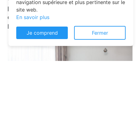
navigation supérieure et plus pertinente sur le
plateformes en ligne dédiées. Voici
site web.
quelques solutions pour trouver
En savoir plus
l’hébergement idéal :
Je comprend
Fermer
Les plateformes spécialisées
: Des
sites comme Airbnb, Booking ou Gîtes