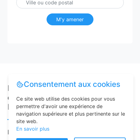
M'y amener
Consentement aux cookies
Pourquoi choisir une chambre
d’hôtes pour vos vacances à
Ce site web utilise des cookies pour vous
Louâtre ?
permettre d'avoir une expérience de
navigation supérieure et plus pertinente sur le
site web.
En savoir plus
Les chambres d’hôtes sont de plus en