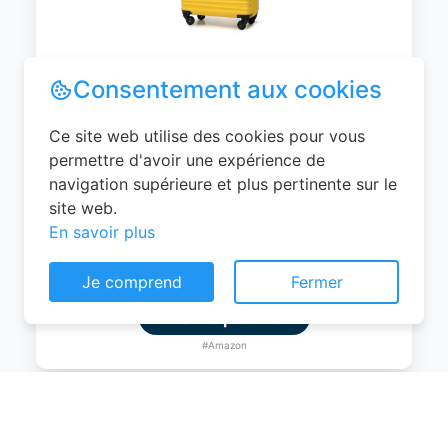
WITTCHEN Valise Cabine Bagages de
Voyage Bagage à Main Valise Rigide ABS
4 roulettes Pivotantes Serrure à
Combinaison Poignée Télescopique
Groove Line Taille M Jaune Air
France/Easyjet/Ryanair
Consentement aux cookies
0
EUR
Ce site web utilise des cookies pour vous
permettre d'avoir une expérience de
Voir le produit
navigation supérieure et plus pertinente sur le
#Amazon
site web.
En savoir plus
Je comprend
Fermer