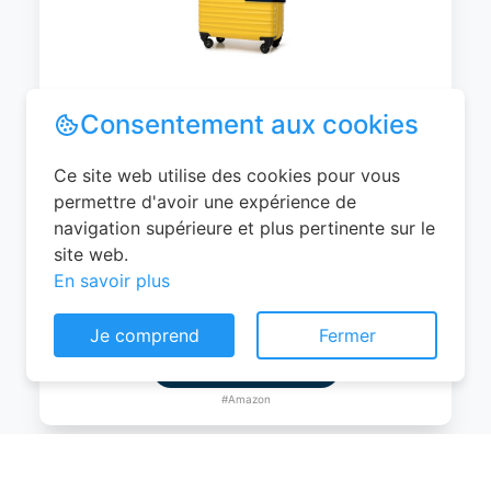
WITTCHEN Valise Cabine Bagages de
Voyage Bagage à Main Valise Rigide ABS
4 roulettes Pivotantes Serrure à
Combinaison Poignée Télescopique
Groove Line Taille M Jaune Air
France/Easyjet/Ryanair
Consentement aux cookies
0
EUR
Ce site web utilise des cookies pour vous
Voir le produit
permettre d'avoir une expérience de
navigation supérieure et plus pertinente sur le
#Amazon
site web.
En savoir plus