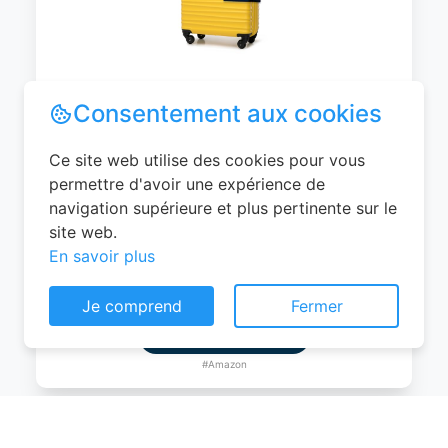
WITTCHEN Valise Cabine Bagages de
Voyage Bagage à Main Valise Rigide ABS
4 roulettes Pivotantes Serrure à
Combinaison Poignée Télescopique
Groove Line Taille M Jaune Air
France/Easyjet/Ryanair
Consentement aux cookies
0
EUR
Ce site web utilise des cookies pour vous
Voir le produit
permettre d'avoir une expérience de
navigation supérieure et plus pertinente sur le
#Amazon
site web.
En savoir plus