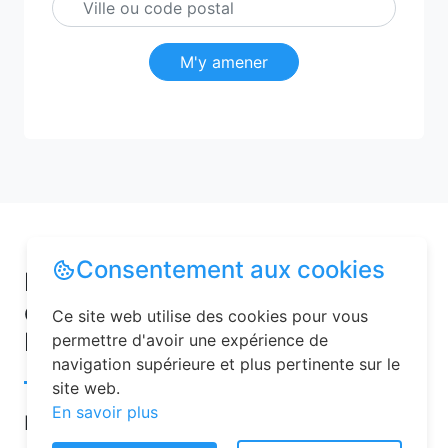
M'y amener
Consentement aux cookies
Pourquoi choisir une chambre
d’hôtes pour vos vacances à
Ce site web utilise des cookies pour vous
Leschelle ?
permettre d'avoir une expérience de
navigation supérieure et plus pertinente sur le
site web.
En savoir plus
Les chambres d’hôtes sont de plus en