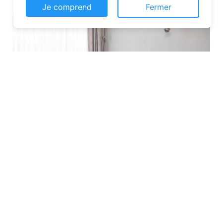
Je comprend
Fermer
Les plateformes spécialisées
: Des
sites comme Airbnb, Booking ou Gîtes
de France proposent une large liste de
chambres d’hôtes. Vous pouvez filtrer
par localisation, équipements et prix
pour affiner votre recherche.