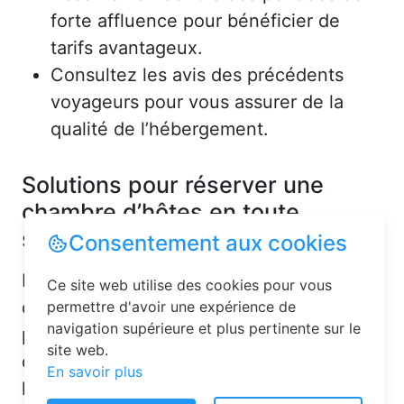
forte affluence pour bénéficier de
tarifs avantageux.
Consultez les avis des précédents
voyageurs pour vous assurer de la
qualité de l’hébergement.
Solutions pour réserver une
chambre d’hôtes en toute
simplicité
Consentement aux cookies
La réservation chambre d’hôtes est
Ce site web utilise des cookies pour vous
désormais un jeu d’enfant grâce aux
permettre d'avoir une expérience de
navigation supérieure et plus pertinente sur le
plateformes en ligne dédiées. Voici
site web.
quelques solutions pour trouver
En savoir plus
l’hébergement idéal :