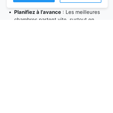
Planifiez à l’avance
: Les meilleures
chambres partent vite, surtout en
haute saison. Réservez plusieurs
semaines, voire plusieurs mois, avant
votre départ.
Vérifiez les équipements
: Assurez-
vous que l’hébergement propose tout
ce dont vous avez besoin (petit-
déjeuner inclus, wifi, parking, etc.).
Lisez les avis
: Les commentaires des
précédents voyageurs sont une mine
d’informations sur la qualité de
l’accueil et des prestations.
Profitez des promotions
: Certaines