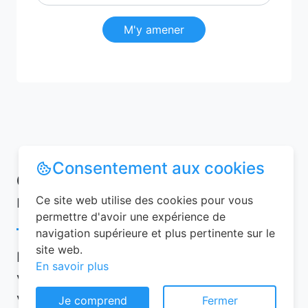
M'y amener
Consentement aux cookies
Conseils pour réussir votre
réservation chambre d’hôtes
Ce site web utilise des cookies pour vous
permettre d'avoir une expérience de
navigation supérieure et plus pertinente sur le
site web.
Pour garantir une expérience mémorable,
En savoir plus
voici quelques conseils à suivre lors de
votre réservation chambre d’hôtes :
Je comprend
Fermer