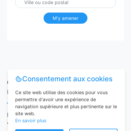
M'y amener
Consentement aux cookies
Conseils pour réussir votre
réservation chambre d’hôtes
Ce site web utilise des cookies pour vous
permettre d'avoir une expérience de
navigation supérieure et plus pertinente sur le
site web.
Pour garantir une expérience mémorable,
En savoir plus
voici quelques conseils à suivre lors de