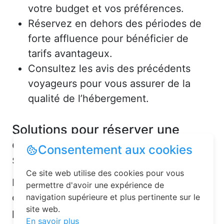
votre budget et vos préférences.
Réservez en dehors des périodes de
forte affluence pour bénéficier de
tarifs avantageux.
Consultez les avis des précédents
voyageurs pour vous assurer de la
qualité de l’hébergement.
Solutions pour réserver une
chambre d’hôtes en toute
Consentement aux cookies
simplicité
Ce site web utilise des cookies pour vous
La réservation chambre d’hôtes est
permettre d'avoir une expérience de
désormais un jeu d’enfant grâce aux
navigation supérieure et plus pertinente sur le
site web.
plateformes en ligne dédiées. Voici
En savoir plus