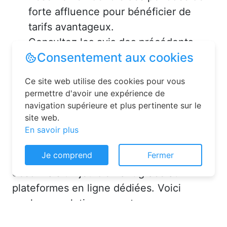
forte affluence pour bénéficier de
tarifs avantageux.
Consultez les avis des précédents
voyageurs pour vous assurer de la
qualité de l’hébergement.
Solutions pour réserver une
chambre d’hôtes en toute
simplicité
Consentement aux cookies
La réservation chambre d’hôtes est
Ce site web utilise des cookies pour vous
désormais un jeu d’enfant grâce aux
permettre d'avoir une expérience de
navigation supérieure et plus pertinente sur le
plateformes en ligne dédiées. Voici
site web.
quelques solutions pour trouver
En savoir plus
l’hébergement idéal :