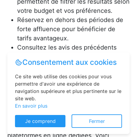
permettent de filtrer les résultats selon
votre budget et vos préférences.
Réservez en dehors des périodes de
forte affluence pour bénéficier de
tarifs avantageux.
Consultez les avis des précédents
voyageurs pour vous assurer de la
qualité de l’hébergement.
Solutions pour réserver une
chambre d’hôtes en toute
simplicité
Consentement aux cookies
La réservation chambre d’hôtes est
Ce site web utilise des cookies pour vous
désormais un jeu d’enfant grâce aux
permettre d'avoir une expérience de
plateformes en ligne dédiées. Voici