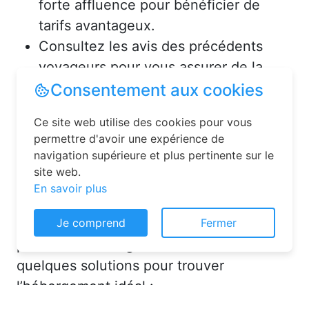
forte affluence pour bénéficier de
tarifs avantageux.
Consultez les avis des précédents
voyageurs pour vous assurer de la
qualité de l’hébergement.
Solutions pour réserver une
chambre d’hôtes en toute
simplicité
Consentement aux cookies
La réservation chambre d’hôtes est
désormais un jeu d’enfant grâce aux
Ce site web utilise des cookies pour vous
plateformes en ligne dédiées. Voici
permettre d'avoir une expérience de
quelques solutions pour trouver
navigation supérieure et plus pertinente sur le
site web.
l’hébergement idéal :
En savoir plus