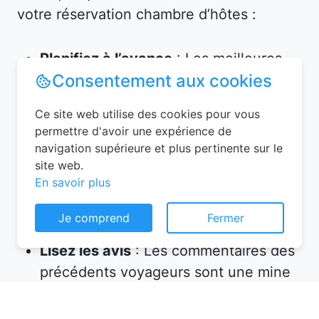
votre réservation chambre d’hôtes :
Planifiez à l’avance
: Les meilleures
Consentement aux cookies
chambres partent vite, surtout en
haute saison. Réservez plusieurs
Ce site web utilise des cookies pour vous
semaines, voire plusieurs mois, avant
permettre d'avoir une expérience de
votre départ.
navigation supérieure et plus pertinente sur le
Vérifiez les équipements
: Assurez-
site web.
En savoir plus
vous que l’hébergement propose tout
ce dont vous avez besoin (petit-
Je comprend
Fermer
déjeuner inclus, wifi, parking, etc.).
Lisez les avis
: Les commentaires des
précédents voyageurs sont une mine
d’informations sur la qualité de
l’accueil et des prestations.