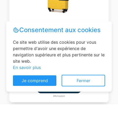
WITTCHEN Valise Cabine Bagages de
Consentement aux cookies
Voyage Bagage à Main Valise Rigide ABS
4 roulettes Pivotantes Serrure à
Ce site web utilise des cookies pour vous
Combinaison Poignée Télescopique
permettre d'avoir une expérience de
Groove Line Taille M Jaune Air
navigation supérieure et plus pertinente sur le
France/Easyjet/Ryanair
site web.
En savoir plus
0
EUR
Je comprend
Fermer
Voir le produit
#Amazon