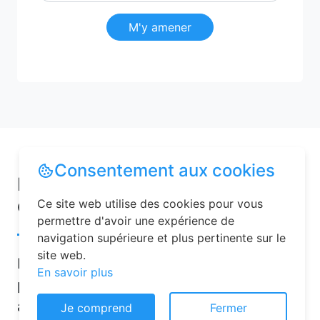
M'y amener
Consentement aux cookies
Pourquoi choisir une chambre
d’hôtes pour vos vacances à Ifs ?
Ce site web utilise des cookies pour vous
permettre d'avoir une expérience de
navigation supérieure et plus pertinente sur le
site web.
Les chambres d’hôtes sont de plus en
En savoir plus
plus prisées pour leurs nombreux
avantages. Contrairement aux hôtels
Je comprend
Fermer