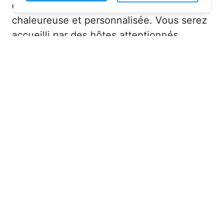
classiques, elles offrent une ambiance
chaleureuse et personnalisée. Vous serez
accueilli par des hôtes attentionnés,
souvent passionnés par leur région, qui
sauront vous conseiller sur les activités et
lieux incontournables à Ifs (76630) ou en
dans la Seine-Maritime (76).