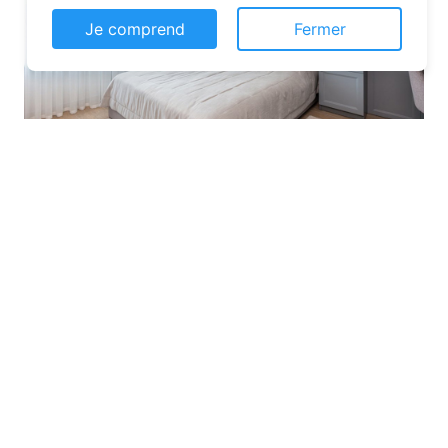
Je comprend
Fermer
Les plateformes spécialisées
: Des
sites comme Airbnb, Booking ou Gîtes
de France proposent une large liste de
chambres d’hôtes. Vous pouvez filtrer
par localisation, équipements et prix
pour affiner votre recherche.
Les comparateurs
: Ces outils vous
permettent de visualiser plusieurs