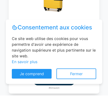
WITTCHEN Valise Cabine Bagages de
Consentement aux cookies
Voyage Bagage à Main Valise Rigide ABS
4 roulettes Pivotantes Serrure à
Ce site web utilise des cookies pour vous
Combinaison Poignée Télescopique
permettre d'avoir une expérience de
Groove Line Taille M Jaune Air
navigation supérieure et plus pertinente sur le
France/Easyjet/Ryanair
site web.
En savoir plus
0
EUR
Je comprend
Fermer
Voir le produit
#Amazon