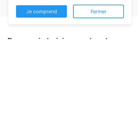
Je comprend
Fermer
Pourquoi choisir une chambre
d’hôtes pour vos vacances à
Hardanges ?
Les chambres d’hôtes sont de plus en
plus prisées pour leurs nombreux
avantages. Contrairement aux hôtels
classiques, elles offrent une ambiance
chaleureuse et personnalisée. Vous serez
accueilli par des hôtes attentionnés,